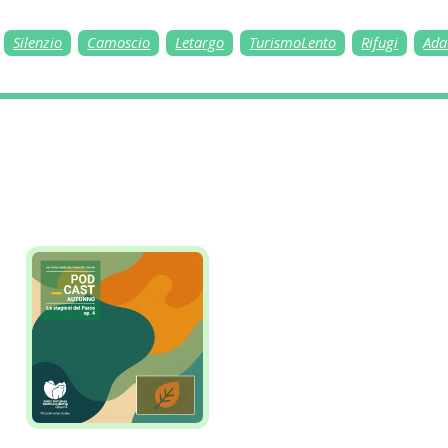
Silenzio
Camoscio
Letargo
TurismoLento
Rifugi
Ada