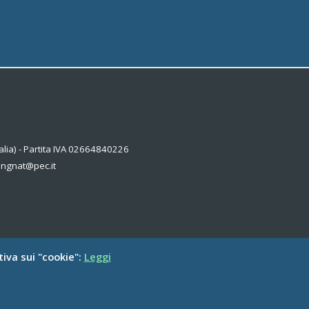
alia) - Partita IVA 02664840226
kingnat@pec.it
tiva sui "cookie":
Leggi