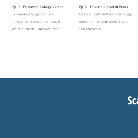
Ep. 2 - Primavera a Malga Campa
Ep. 3 - Estate sui prati di Prada
Primavera a Malga Campa è
Estate sui prati di Prada è un viaggio
un’escursione sonora tra i pascoli
sonoro tra i versanti assolati sopra
d’alta quota del Parco Naturale ...
San Lorenzo in ...
Sc