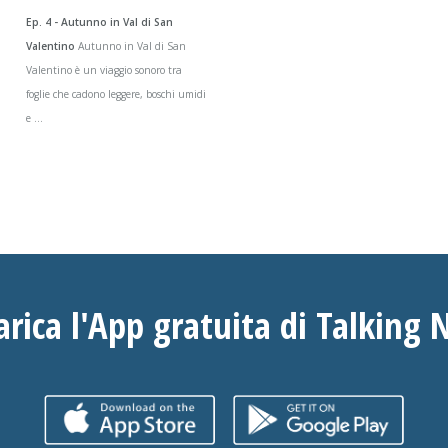
Ep. 4 - Autunno in Val di San
Valentino
Autunno in Val di San
Valentino è un viaggio sonoro tra
foglie che cadono leggere, boschi umidi
e ...
arica l'App gratuita di Talking 