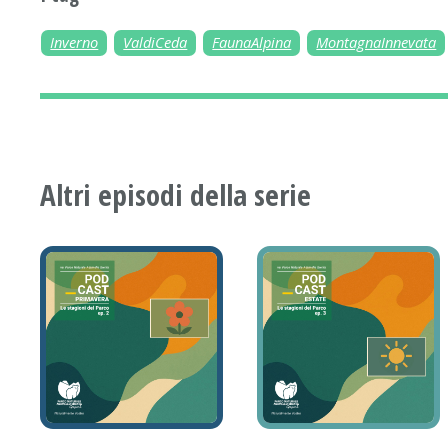
Inverno
ValdiCeda
FaunaAlpina
MontagnaInnevata
Altri episodi della serie