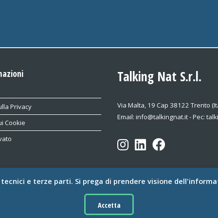
mazioni
Talking Nat S.r.l.
Via Malta, 19 Cap 38122 Trento (It
lla Privacy
Email: info@talkingnat.it - Pec: tal
ui Cookie
vato
e tecnici e terze parti. Si prega di prendere visione dell'informa
© Talking Nat S.r.l. Tutti i diritti riservati.
rev. 3.3 - 2025.06.18
Accetta