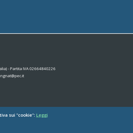
alia) - Partita IVA 02664840226
kingnat@pec.it
tiva sui "cookie":
Leggi