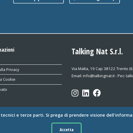
mazioni
Talking Nat S.r.l.
Via Malta, 19 Cap 38122 Trento (It
lla Privacy
Email: info@talkingnat.it - Pec: tal
ui Cookie
vato
e tecnici e terze parti. Si prega di prendere visione dell'informa
© Talking Nat S.r.l. Tutti i diritti riservati.
rev. 3.3 - 2025.06.18
Accetta