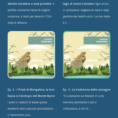
attività estrattiva e aree protette.
Il
lago di Santa Colomba
Ogni anno,
porfido, durissima roccia di origine
in primavera, migliaia di rane e rospi
vulcanica, è stato per decenni l’Oro
partono dai boschi vicini. La loro meta
rosso di Albiano. ...
è il ...
Ep. 3 - I Pradi di Mongalina, la loro
Ep. 4 - La tradizione delle castagne
fauna e il biotopo del Monte Barco
“Si cuocevano sul focolare in una
I prati e i pascoli di bassa quota,
maniera particolare e poi si
ambienti semi-naturali preziosissimi,
infilzavano, a mo’ di ...
ci raccontano una ...