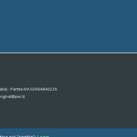
alia) - Partita IVA 02664840226
kingnat@pec.it
tiva sui "cookie":
Leggi