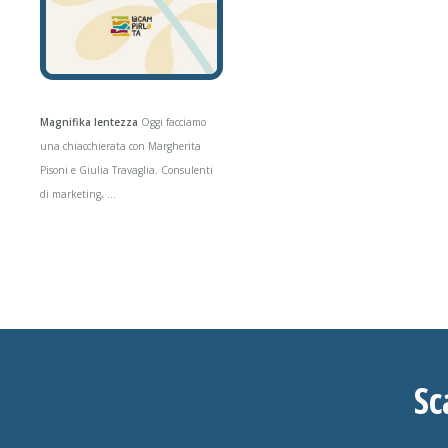
Magnifika lentezza
Oggi facciamo
una chiacchierata con Margherita
Pisoni e Giulia Travaglia. Consulenti
di marketing, ...
Sc