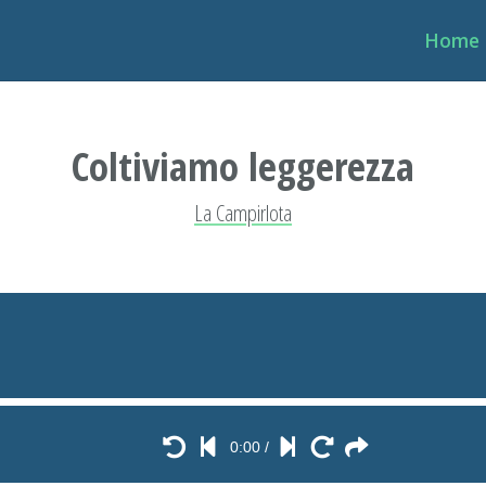
Home
Coltiviamo leggerezza
La Campirlota
0:00
/