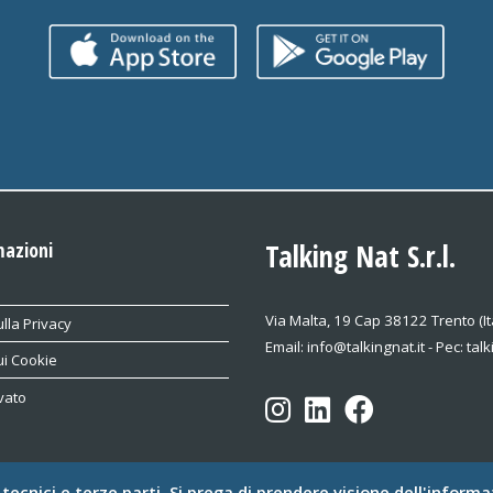
mazioni
Talking Nat S.r.l.
Via Malta, 19 Cap 38122 Trento (It
lla Privacy
Email: info@talkingnat.it - Pec: tal
ui Cookie
vato
e tecnici e terze parti. Si prega di prendere visione dell'informa