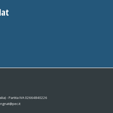
Nat
alia) - Partita IVA 02664840226
kingnat@pec.it