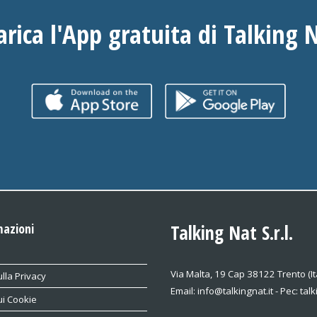
arica l'App gratuita di Talking 
mazioni
Talking Nat S.r.l.
Via Malta, 19 Cap 38122 Trento (It
lla Privacy
Email: info@talkingnat.it - Pec: tal
ui Cookie