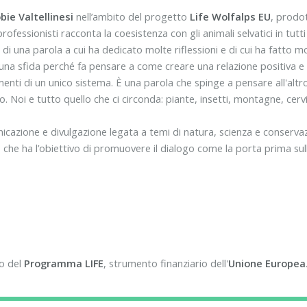
bie Valtellinesi
nell’ambito del progetto
Life Wolfalps EU
, prodo
rofessionisti racconta la coesistenza con gli animali selvatici in tutti 
i una parola a cui ha dedicato molte riflessioni e di cui ha fatto m
a sfida perché fa pensare a come creare una relazione positiva e funzi
nti di un unico sistema. È una parola che spinge a pensare all'altro
 Noi e tutto quello che ci circonda: piante, insetti, montagne, cervi 
unicazione e divulgazione legata a temi di natura, scienza e conserv
 che ha l’obiettivo di promuovere il dialogo come la porta prima sulla
io del
Programma LIFE
, strumento finanziario dell'
Unione Europea