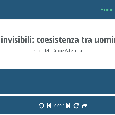
Home
 invisibili: coesistenza tra uomi
Parco delle Orobie Valtellinesi
0:00
/