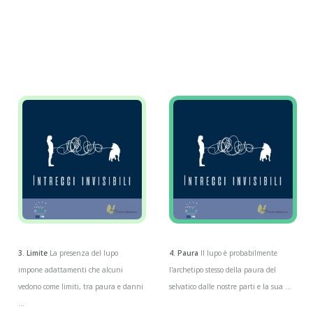
3. Limite
La presenza del lupo
4. Paura
Il lupo è probabilmente
impone adattamenti che alcuni
l'archetipo stesso della paura del
vedono come limiti, tra paura e danni
selvatico dalle nostre parti e la sua ...
...