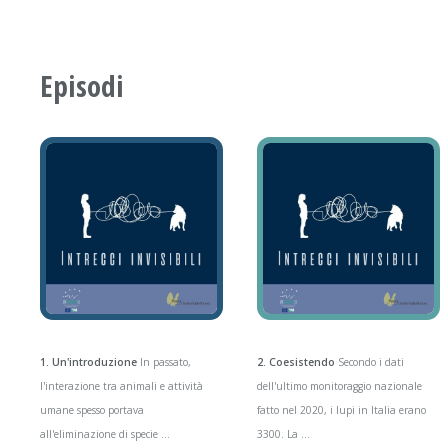
Episodi
1. Un'introduzione
In passato,
2. Coesistendo
Secondo i dati
l'interazione tra animali e attività
dell'ultimo monitoraggio nazionale
umane spesso portava
fatto nel 2020, i lupi in Italia erano
all'eliminazione di specie ...
3300. La ...