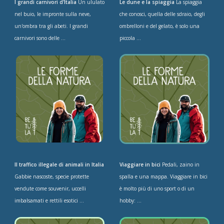
I grandi carnivori d'Italia
Un ululato
Le dune e la spiaggia
La spiaggia
nel buio, le impronte sulla neve,
che conosci, quella delle sdraio, degli
un'ombra tra gli abeti. I grandi
ombrelloni e del gelato, è solo una
carnivori sono delle ...
piccola ...
Il traffico illegale di animali in Italia
Viaggiare in bici
Pedali, zaino in
Gabbie nascoste, specie protette
spalla e una mappa. Viaggiare in bici
vendute come souvenir, uccelli
è molto più di uno sport o di un
imbalsamati e rettili esotici ...
hobby: ...