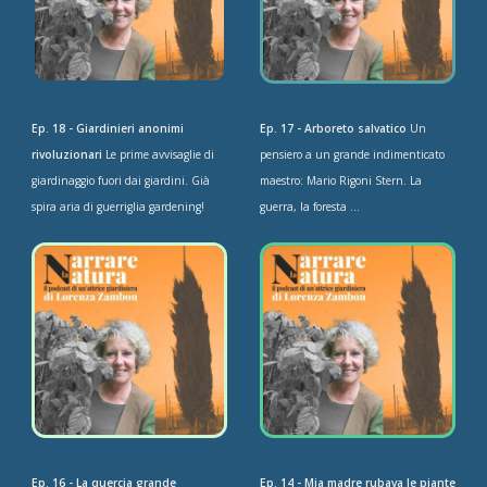
Ep. 18 - Giardinieri anonimi
Ep. 17 - Arboreto salvatico
Un
rivoluzionari
Le prime avvisaglie di
pensiero a un grande indimenticato
giardinaggio fuori dai giardini. Già
maestro: Mario Rigoni Stern. La
spira aria di guerriglia gardening!
guerra, la foresta ...
Ep. 16 - La quercia grande
Ep. 14 - Mia madre rubava le piante