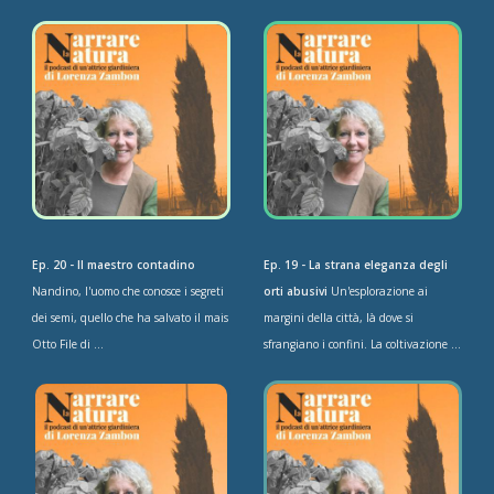
Ep. 20 - Il maestro contadino
Ep. 19 - La strana eleganza degli
Nandino, l'uomo che conosce i segreti
orti abusivi
Un'esplorazione ai
dei semi, quello che ha salvato il mais
margini della città, là dove si
Otto File di ...
sfrangiano i confini. La coltivazione ...