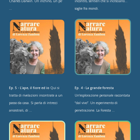
Charles Darwin. Un inchino, un po’
incontro, sentieri che si incrociano…
...
soglie fra mondi.
Ep. 5 - L'ape, il fiore ed io
Qui si
Ep. 4 - La grande foresta
tratta di rivelazioni incontrate a un
Un’esplorazione personale raccontata
passo da casa. Si parla di intrecci
“dal vivo”. Un esperimento di
ancestrali, di ...
penetrazione. La Foresta ...