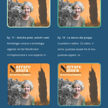
Ep. 11 - Antiche pievi, antichi semi
Ep. 10 - La danza dei pioppi
Archeologia umana e archeologia
Guardare e vedere. Gli alberi, il
vegetale nel bel Monferrato!
vento, qualcosa accade fra di loro,
Un’esplorazione e una scoperta in ...
qualcosa appare. Le ...