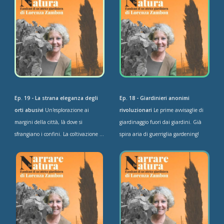
Ep. 19 - La strana eleganza degli
Ep. 18 - Giardinieri anonimi
orti abusivi
Un'esplorazione ai
rivoluzionari
Le prime avvisaglie di
margini della città, là dove si
giardinaggio fuori dai giardini. Già
sfrangiano i confini. La coltivazione ...
spira aria di guerriglia gardening!