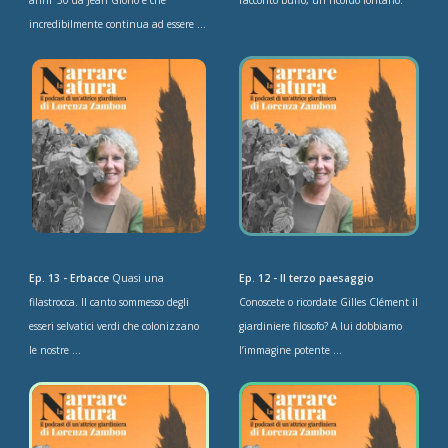
incredibilmente continua ad essere ...
Ep. 13 - Erbacce
Quasi una
Ep. 12 - Il terzo paesaggio
filastrocca. Il canto sommesso degli
Conoscete o ricordate Gilles Clément il
esseri selvatici verdi che colonizzano
giardiniere filosofo? A lui dobbiamo
le nostre ...
l’immagine potente ...