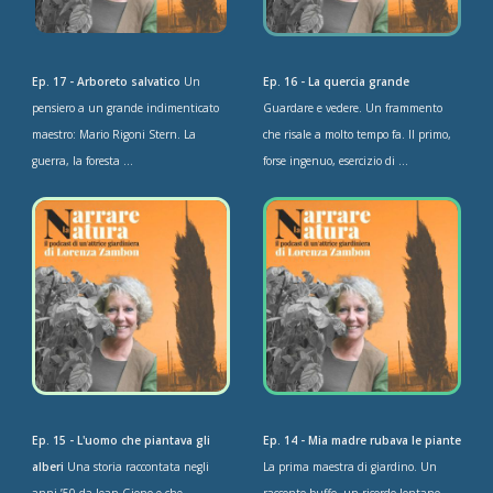
Ep. 17 - Arboreto salvatico
Un
Ep. 16 - La quercia grande
pensiero a un grande indimenticato
Guardare e vedere. Un frammento
maestro: Mario Rigoni Stern. La
che risale a molto tempo fa. Il primo,
guerra, la foresta ...
forse ingenuo, esercizio di ...
Ep. 15 - L'uomo che piantava gli
Ep. 14 - Mia madre rubava le piante
alberi
Una storia raccontata negli
La prima maestra di giardino. Un
anni ’50 da Jean Giono e che
racconto buffo, un ricordo lontano.