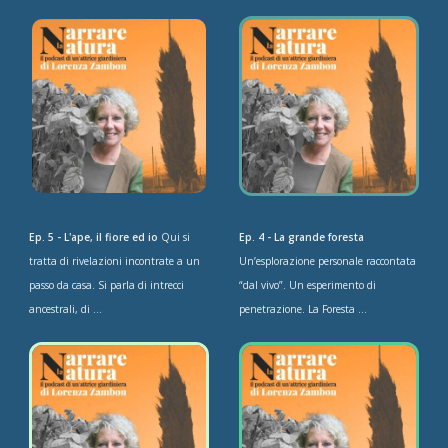
Ep. 5 - L'ape, il fiore ed io
Qui si
Ep. 4 - La grande foresta
tratta di rivelazioni incontrate a un
Un’esplorazione personale raccontata
passo da casa. Si parla di intrecci
“dal vivo”. Un esperimento di
ancestrali, di ...
penetrazione. La Foresta ...