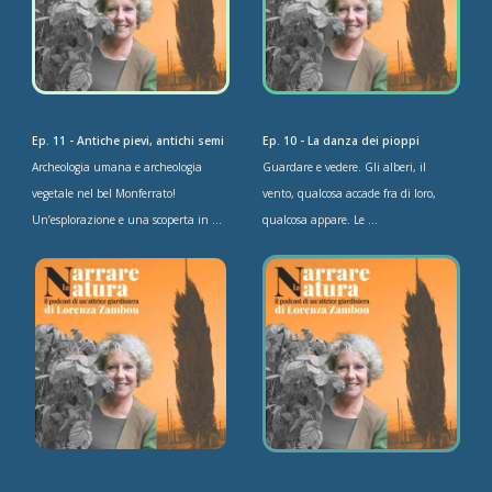
Ep. 11 - Antiche pievi, antichi semi
Ep. 10 - La danza dei pioppi
Archeologia umana e archeologia
Guardare e vedere. Gli alberi, il
vegetale nel bel Monferrato!
vento, qualcosa accade fra di loro,
Un’esplorazione e una scoperta in ...
qualcosa appare. Le ...