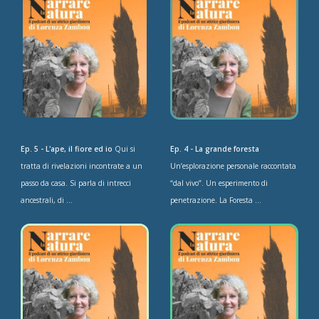
Ep. 5 - L'ape, il fiore ed io
Qui si
Ep. 4 - La grande foresta
tratta di rivelazioni incontrate a un
Un’esplorazione personale raccontata
passo da casa. Si parla di intrecci
“dal vivo”. Un esperimento di
ancestrali, di ...
penetrazione. La Foresta ...