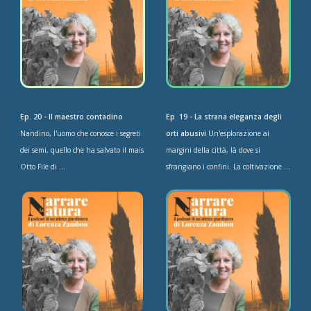
Ep. 20 - Il maestro contadino
Ep. 19 - La strana eleganza degli
Nandino, l'uomo che conosce i segreti
orti abusivi
Un'esplorazione ai
dei semi, quello che ha salvato il mais
margini della città, là dove si
Otto File di ...
sfrangiano i confini. La coltivazione ...