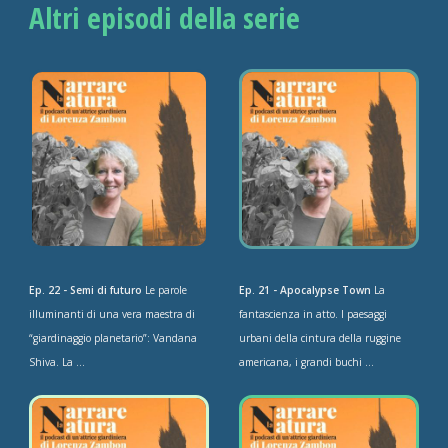
Altri episodi della serie
Ep. 22 - Semi di futuro
Le parole
Ep. 21 - Apocalypse Town
La
illuminanti di una vera maestra di
fantascienza in atto. I paesaggi
“giardinaggio planetario”: Vandana
urbani della cintura della ruggine
Shiva. La ...
americana, i grandi buchi ...