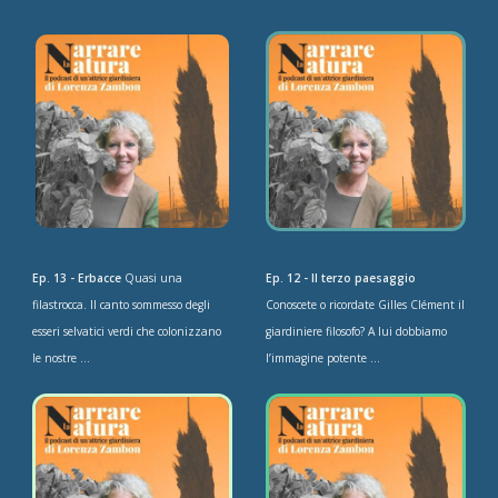
Ep. 13 - Erbacce
Quasi una
Ep. 12 - Il terzo paesaggio
filastrocca. Il canto sommesso degli
Conoscete o ricordate Gilles Clément il
esseri selvatici verdi che colonizzano
giardiniere filosofo? A lui dobbiamo
le nostre ...
l’immagine potente ...