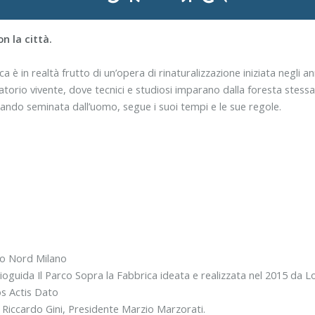
n la città.
in realtà frutto di un’opera di rinaturalizzazione iniziata negli anni 
orio vivente, dove tecnici e studiosi imparano dalla foresta stessa
ndo seminata dall’uomo, segue i suoi tempi e le sue regole.
rco Nord Milano
udioguida Il Parco Sopra la Fabbrica ideata e realizzata nel 2015
os Actis Dato
iccardo Gini, Presidente Marzio Marzorati.