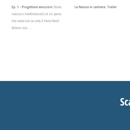
Ep. 1 - Progettare emozioni
Storie,
La Natura in cantiere. Trailer
natura e trasformazioni di un parco
che cresce con la città.Il Parco Nord
Milano non ...
Sc