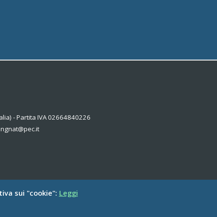
alia) - Partita IVA 02664840226
kingnat@pec.it
tiva sui "cookie":
Leggi