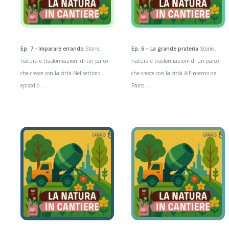
Ep. 7 - Imparare errando
Storie,
Ep. 6 – La grande prateria
Storie,
natura e trasformazioni di un parco
natura e trasformazioni di un parco
che cresce con la città.Nel settimo
che cresce con la città.All’interno del
episodio ...
Parco ...