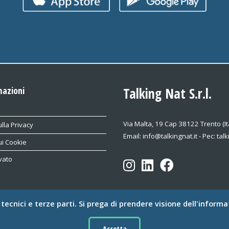
mazioni
Talking Nat S.r.l.
Via Malta, 19 Cap 38122 Trento (It
lla Privacy
Email: info@talkingnat.it - Pec: tal
ui Cookie
vato
e tecnici e terze parti. Si prega di prendere visione dell'informa
© Talking Nat S.r.l. Tutti i diritti riservati.
rev. 3.3 - 2025.06.18
Accetta