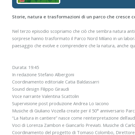
Storie, natura e trasformazioni di un parco che cresce co
Nel terzo episodio scopriamo che ciò che sembra natura antica è 
sorprese hanno trasformato il Parco Nord Milano in un laborat
paesaggio che evolve e comprendere che la natura, anche qua
Durata: 19:45
In redazione Stefano Albergoni
Coordinamento editoriale Catia Baldassarri
Sound design Filippo Giraudi
Voce narrante Valentina Scattolin
Supervisione post produzione Andrea Lo Iacono
Musiche di Giuliano Vozella create per il 50° anniversario Pa
“La Natura in cantiere” nasce come reinterpretazione dell’a
Voci di Lorenza Zambon e Giancarlo Previati. Musiche di Carl
Coordinamento del progetto di Tomaso Colombo, Direttore R