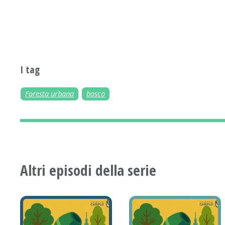
I tag
Foresta urbana
bosco
Altri episodi della serie