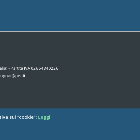
alia) - Partita IVA 02664840226
kingnat@pec.it
tiva sui "cookie":
Leggi