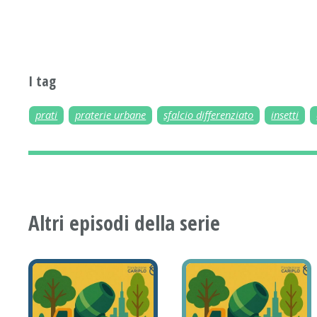
I tag
prati
praterie urbane
sfalcio differenziato
insetti
Altri episodi della serie