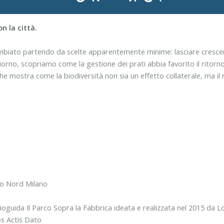
n la città.
iato partendo da scelte apparentemente minime: lasciare crescere l’
iorno, scopriamo come la gestione dei prati abbia favorito il ritorno d
o che mostra come la biodiversità non sia un effetto collaterale, ma i
rco Nord Milano
udioguida Il Parco Sopra la Fabbrica ideata e realizzata nel 2015
os Actis Dato