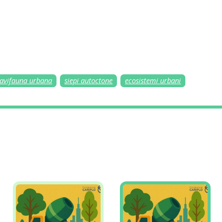
avifauna urbana
siepi autoctone
ecosistemi urbani