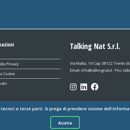
mazioni
Talking Nat S.r.l.
Via Malta, 19 Cap 38122 Trento (It
lla Privacy
Email: info@talkingnat.it - Pec: tal
ui Cookie
vato
e tecnici e terze parti. Si prega di prendere visione dell'informa
© Talking Nat S.r.l. Tutti i diritti riservati.
rev. 3.3 - 2025.06.18
Accetta