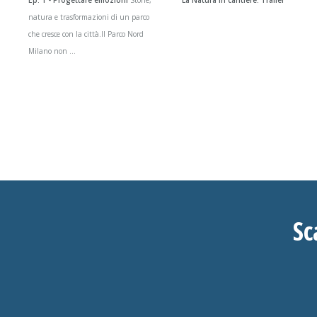
Ep. 1 - Progettare emozioni
Storie,
La Natura in cantiere. Trailer
natura e trasformazioni di un parco
che cresce con la città.Il Parco Nord
Milano non ...
Sc