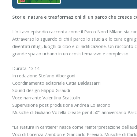
Storie, natura e trasformazioni di un parco che cresce co
L'ottavo episodio racconta come il Parco Nord Milano sia camb
Attraverso lo sguardo di chi il parco lo studia e lo cura ogni g
diventati rifugi, luoghi di cibo e di nidificazione. Un raccont
grande spazio urbano in un ecosistema vivo e complesso.
Durata: 13:14
In redazione Stefano Albergoni
Coordinamento editoriale Catia Baldassarri
Sound design Filippo Giraudi
Voce narrante Valentina Scattolin
Supervisione post produzione Andrea Lo Iacono
Musiche di Giuliano Vozella create per il 50° anniversario Pa
“La Natura in cantiere” nasce come reinterpretazione dell’a
Voci di Lorenza Zambon e Giancarlo Previati. Musiche di Carl